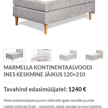
MARMELLA KONTINENTAALVOODI
INES KESKMINE JÄIKUS 120×210
Tavahind edasimüüjatel:
1240
€
Meie edasimüüjate juures võimalik igale voodile juurde
valida sobivad lisad – peatsiots, jalad, kangas ja muu taoline.