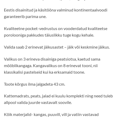
Eestis disainitud ja käsitööna valminud kontinentaalvoodi
garanteerib parima une.
Kvaliteetne pocket-vedrustus on vooderdatud kvaliteetse
porolooniga pakkudes täiuslikku tuge kogu kehale.
Valida saab 2 erinevat jäikusastet – jäik või keskmine jäikus.
Valikus on 3 erineva disainiga peatsiotsa, kaetud sama
mööblikangaga. Kangavalikus on 8 erinevat tooni, nii
klassikalisi pastelseid kui ka erksamaid toone.
Toote kõrgus ilma jalgadeta 43 cm.
Kattemadrats, peats, jalad ei kuulu komplekti ning need tuleb
allpool valida juurde vastavalt soovile.
Kõik materjalid- kangas, puuvill, vill ja vatiin vastavad