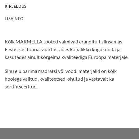
KIRJELDUS
LISAINFO
Kõik MARMELLA tooted valmivad eranditult siinsamas
Eestis käsitööna, väärtustades kohalikku kogukonda ja
kasutades ainult kõrgeima kvaliteediga Euroopa materjale.
Sinu elu parima madratsi või voodi materjalid on kõik
hoolega valitud, kvaliteetsed, ohutud ja vastavalt ka
sertifitseeritud.