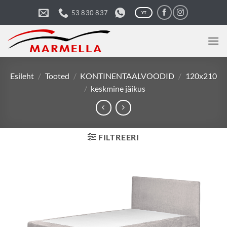
Skip
53 830 837
YT
to
content
Esileht
/
Tooted
/
KONTINENTAALVOODID
/
120x210
/
keskmine jäikus
FILTREERI