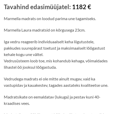
Tavahind edasimüüjatel:
1182
€
Marmella madrats on loodud parima une tagamiseks.
Marmella Laura madratsid on kõrgusega 23cm.
Iga vedru reageerib individuaalselt keha liigutustele,
pakkudes suurepärast toetust ja maksimaalselt lõõgastust
kehale kogu une vältel.
Vedrusüsteem loob toe, mis kohandub kehaga, võimaldades
lihastel öö jooksul lõõgastuda.
Vedrudega madrats ei ole mitte ainult mugav, vaid ka
vastupidav ja kauakestev, tagades aastateks kvaliteetse une.
Madratsikate on eemaldatav (lukuga) ja pestav kuni 40-
kraadises vees.