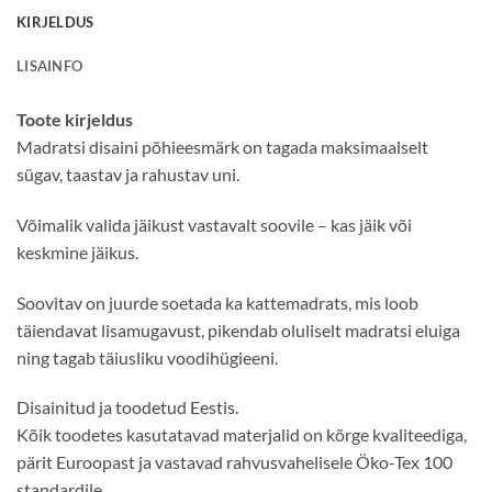
KIRJELDUS
LISAINFO
Toote kirjeldus
Madratsi disaini põhieesmärk on tagada maksimaalselt
sügav, taastav ja rahustav uni.
Võimalik valida jäikust vastavalt soovile – kas jäik või
keskmine jäikus.
Soovitav on juurde soetada ka kattemadrats, mis loob
täiendavat lisamugavust, pikendab oluliselt madratsi eluiga
ning tagab täiusliku voodihügieeni.
Disainitud ja toodetud Eestis.
Kõik toodetes kasutatavad materjalid on kõrge kvaliteediga,
pärit Euroopast ja vastavad rahvusvahelisele Öko-Tex 100
standardile.