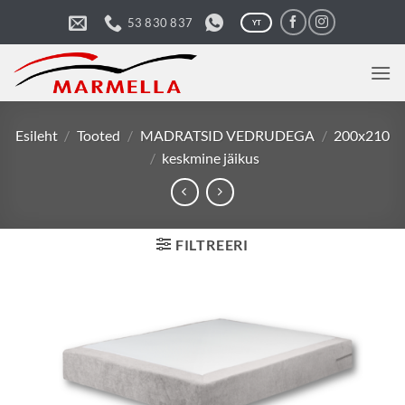
Skip
53 830 837
YT
to
content
Esileht
/
Tooted
/
MADRATSID VEDRUDEGA
/
200x210
/
keskmine jäikus
FILTREERI